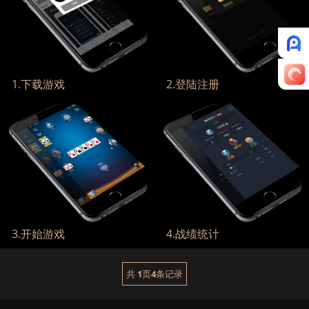
1.下载游戏
2.登陆注册
游戏支持国内、海外用户...
可通过手机号或Facebook注册登
录...
3.开始游戏
4.战绩统计
与同好争高下，畅享德扑乐趣...
MVP还是大鱼？战绩统计一目了然...
共
1
页
4
条记录